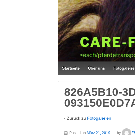
Startseite
Über uns
Fotogalerie
826A5B10-3D
093150E0D7
‹ Zurück zu
Fotogalerien
Posted on
März 21, 2019
by
E