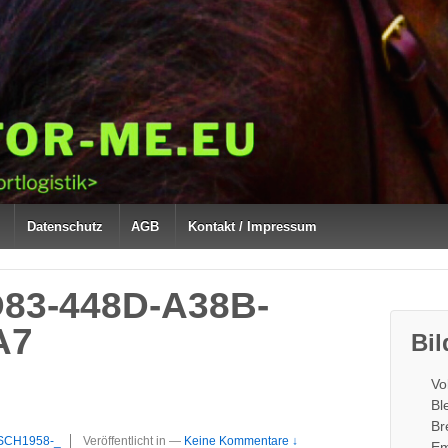
Datenschutz
AGB
Kontakt / Impressum
83-448D-A38B-
A7
Bil
Vo
Bl
Br
SCH1958-_
Veröffentlicht in
—
Keine Kommentare ↓
Em