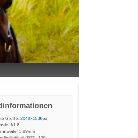
dinformationen
lle Größe:
2048×1536
px
ende: f/1.8
ennweite: 3.99mm
pfindlichkeit (ISO): 100